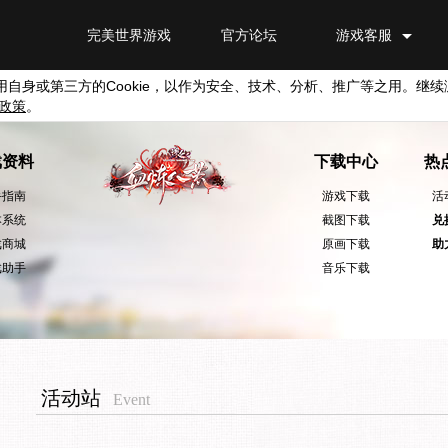
完美世界游戏
官方论坛
游戏客服
用自身或第三方的
Cookie
，以作为安全、技术、分析、推广等之用。继续
政策
。
戏资料
下载中心
热
手指南
游戏下载
活
本系统
截图下载
兑
戏商城
原画下载
助
戏助手
音乐下载
活动站
Event