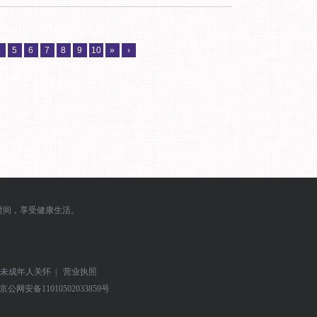
4
5
6
7
8
9
10
»
›
时间，享受健康生活。
未成年人关怀
|
营业执照
京公网安备
11010502033859号