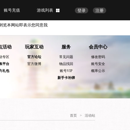
账号充值
游戏列表
登录
注册
浏览本网站即表示您同意我
点活动
玩家互动
服务
会员中心
动专区
官方论坛
常见问题
修改密码
换平台
官方微博
物品找回
账号安全
力礼包
账号VIP
概率公示
新手卡补绑
首页
>
活动站