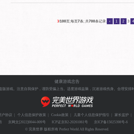
3
/
100
页;每页
7
条; 共
700
条记录.
‹
1
2
3
健康游戏忠告
盗版游戏。注意自我保护，谨防受骗上当。
适度游戏益脑，沉迷游戏伤身。合理安排
用户协议
|
个人信息保护政策
|
Cookie政策
|
儿童个人信息保护指引
|
家长监护
|
号
京网文
[2022]0044-009号
ICP证
京B2-20261061号
京ICP备
15025398号-6
© 完美世界 版权所有 Perfect World.All Rights Reserved.