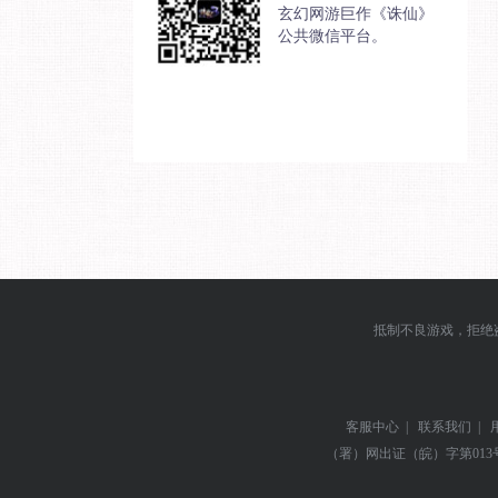
玄幻网游巨作《诛仙》
公共微信平台。
抵制不良游戏，拒绝
客服中心
|
联系我们
|
（署）网出证（皖）字第013