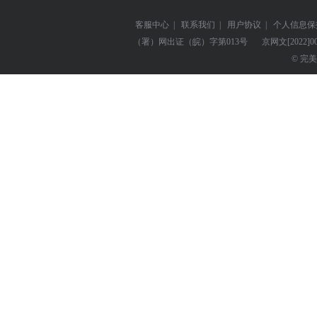
客服中心
|
联系我们
|
用户协议
|
个人信息保
（署）网出证（皖）字第013号
京网文
[2022]0
© 完美世