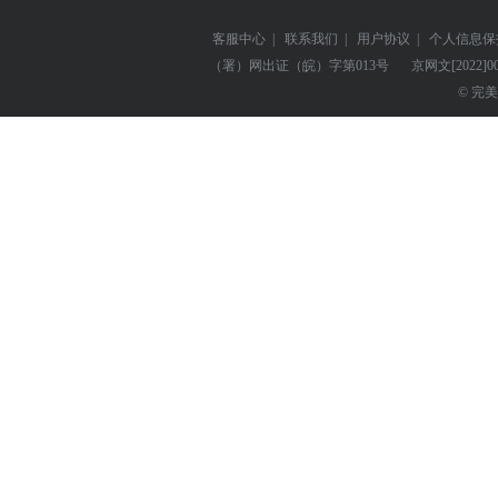
客服中心
|
联系我们
|
用户协议
|
个人信息保
（署）网出证（皖）字第013号
京网文
[2022]0
© 完美世