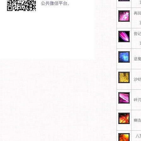
公共微信平台。
再
曾
逆
沙
碎
幽
八