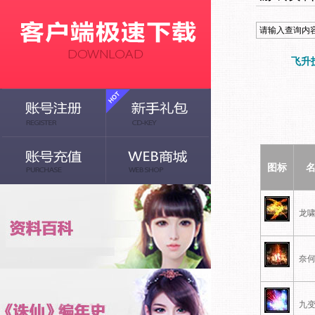
飞升
图标
龙
奈
九