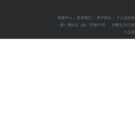
客服中心
|
联系我们
|
用户协议
|
个人信息保
（署）网出证（皖）字第013号
京网文
[2022]0
© 完美世