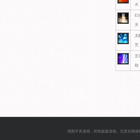
火
幻
天
太
咒
五
劫
抵制不良游戏，拒绝盗版游戏。注意自我保