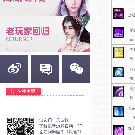
空
破
蓝
天
光
轮
境
新浪微博
官方部落
官方微信
舍
愿
几
仙友们，关注我，
了解最新游戏咨询！3D
晚
玄幻网游巨作《诛仙3》