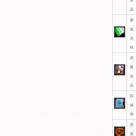
冰
晶
豪
血
灵
机
虎
魄
冰
晶
回
城
券
茴
香