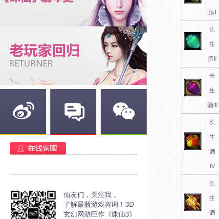
酒I
长
生
酒II
长
生
酒III
长
生
新浪微博
官方部落
官方微信
酒
IV
长
仙友们，关注我，
生
了解最新游戏咨询！3D
酒
玄幻网游巨作《诛仙3》