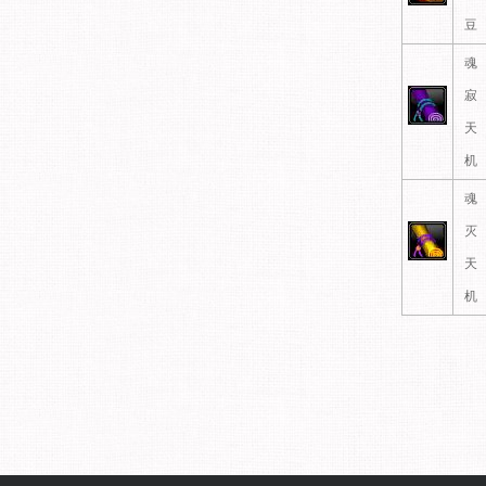
豆
魂
寂
天
机
魂
灭
天
机