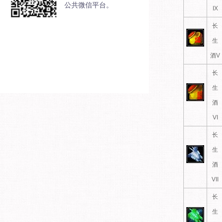
公共微信平台。
IX
长
生
酒V
长
生
酒
VI
长
生
酒
VII
长
生