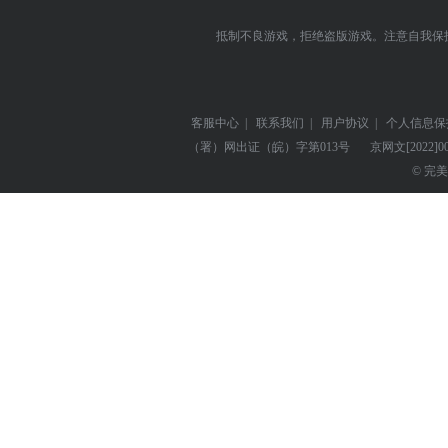
抵制不良游戏，拒绝盗版游戏。注意自我保
客服中心
|
联系我们
|
用户协议
|
个人信息保
（署）网出证（皖）字第013号
京网文
[2022]0
© 完美世