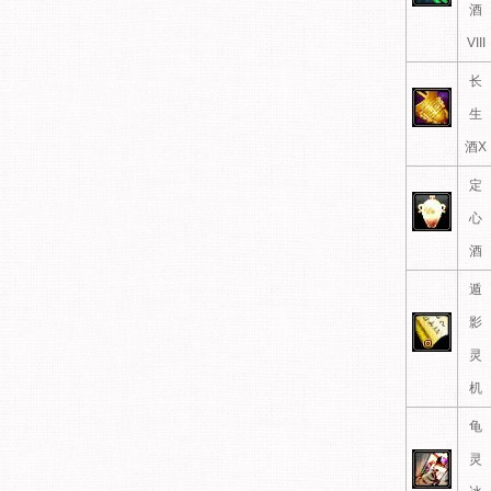
酒
VIII
长
生
酒X
定
心
酒
遁
影
灵
机
龟
灵