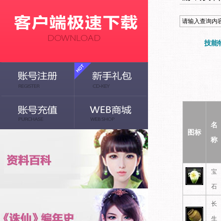
技能
名
图标
称
宝
石
长
生