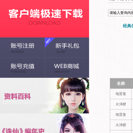
经典
名称
地雷复
火泽睽
地雷复
火泽睽