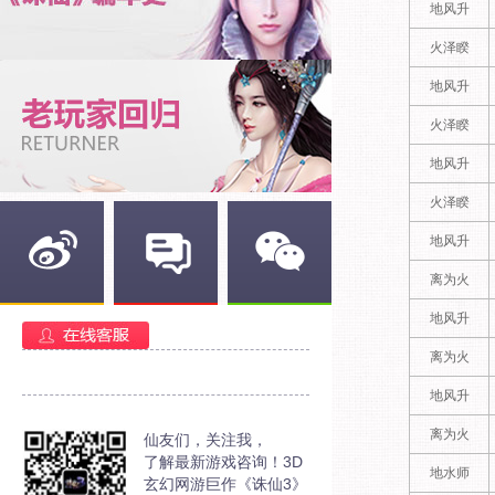
地风升
火泽睽
地风升
火泽睽
地风升
火泽睽
地风升
离为火
新浪微博
官方部落
官方微信
地风升
离为火
地风升
离为火
仙友们，关注我，
了解最新游戏咨询！3D
地水师
玄幻网游巨作《诛仙3》