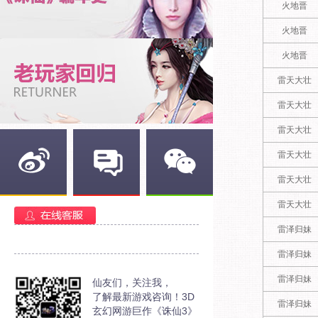
火地晋
火地晋
火地晋
雷天大壮
雷天大壮
雷天大壮
雷天大壮
雷天大壮
新浪微博
官方部落
官方微信
雷天大壮
雷泽归妹
雷泽归妹
雷泽归妹
仙友们，关注我，
了解最新游戏咨询！3D
雷泽归妹
玄幻网游巨作《诛仙3》