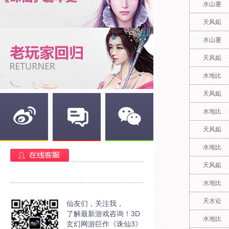
水山蹇
天风姤
水山蹇
天风姤
水地比
天风姤
水地比
天风姤
新浪微博
官方部落
官方微信
水地比
天风姤
水地比
天水讼
仙友们，关注我，
了解最新游戏咨询！3D
水地比
玄幻网游巨作《诛仙3》