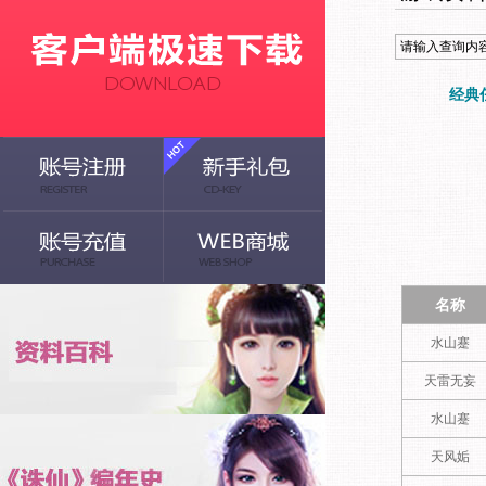
经典
名称
水山蹇
天雷无妄
水山蹇
天风姤