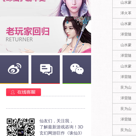
山水蒙
泽火革
山水蒙
泽雷隨
山水蒙
泽雷隨
山水蒙
泽雷隨
新浪微博
官方部落
官方微信
艮为山
泽雷隨
艮为山
泽雷隨
仙友们，关注我，
了解最新游戏咨询！3D
艮为山
玄幻网游巨作《诛仙3》