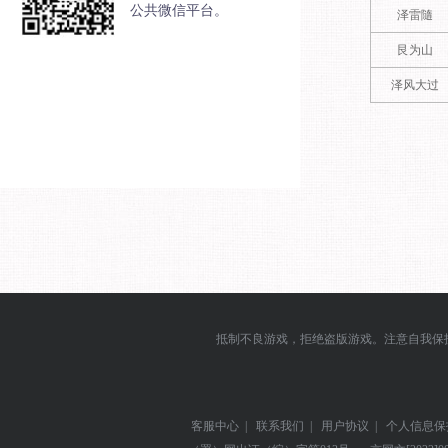
公共微信平台。
泽雷隨
艮为山
泽风大过
抵制不良游戏，拒绝盗版游戏。注意自我保
客服中心
|
联系我们
|
用户协议
|
个人信息保