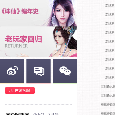
深幽寒
深幽寒
深幽寒
深幽寒
深幽寒
深幽寒
深幽寒
深幽寒
深幽寒
新浪微博
官方部落
官方微信
宝剑锋从
宝剑锋从
梅花香自
梅花香自
仙友们，关注我，