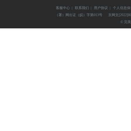
客服中心
|
联系我们
|
用户协议
|
个人信息保
（署）网出证（皖）字第013号
京网文
[2022]0
© 完美世