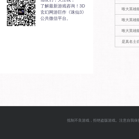
了解最新游戏咨询！3D
唯大英雄
玄幻网游巨作《诛仙3》
公共微信平台。
唯大英雄
唯大英雄
是真名士
抵制不良游戏，拒绝盗版游戏。注意自我保