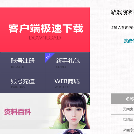
游戏资
挑战
名称
无间鬼
深幽寒
深幽寒