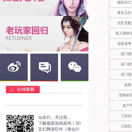
顷刻兴亡
青史几行
北茫无数
前人洒种
说甚龙争
巫门密
巫门密
巫门密
新浪微博
官方部落
官方微信
巫阵
恐怖的
血尸
三妖乱
仙友们，关注我，
了解最新游戏咨询！3D
三妖乱
玄幻网游巨作《诛仙3》