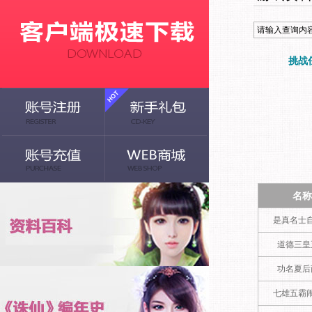
挑战
名称
是真名士
道德三皇
功名夏后
七雄五霸