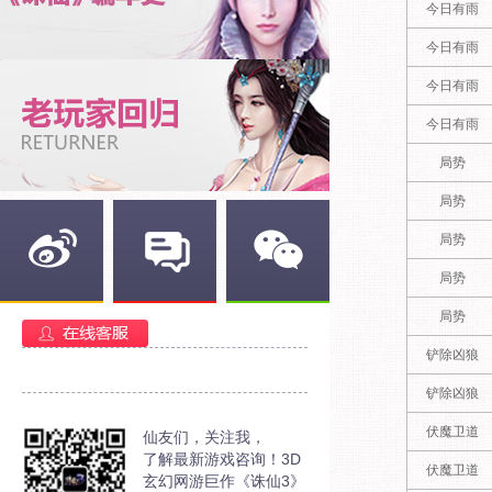
今日有雨
今日有雨
今日有雨
今日有雨
局势
局势
局势
局势
新浪微博
官方部落
官方微信
局势
铲除凶狼
铲除凶狼
伏魔卫道
仙友们，关注我，
了解最新游戏咨询！3D
伏魔卫道
玄幻网游巨作《诛仙3》