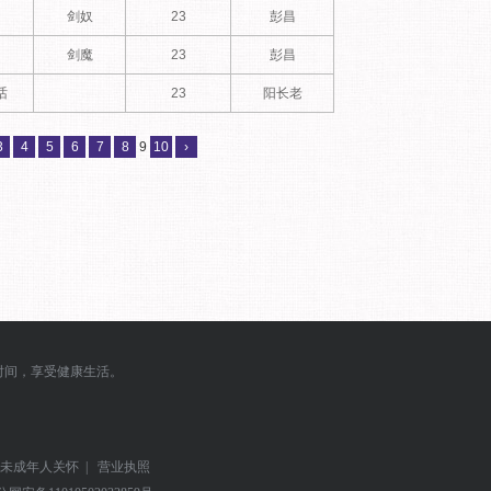
剑奴
23
彭昌
剑魔
23
彭昌
话
23
阳长老
3
4
5
6
7
8
9
10
›
时间，享受健康生活。
未成年人关怀
|
营业执照