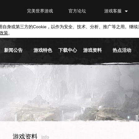
完美世界游戏
官方论坛
游戏客服
用自身或第三方的
Cookie
，以作为安全、技术、分析、推广等之用。继续
政策
。
新闻公告
游戏特色
下载中心
游戏资料
热点活动
游戏新闻
游戏背景
游戏下载
新手指南
活动专区
游戏公告
职业介绍
截图下载
基本系统
兑换平台
活动信息
游戏视频
原画下载
历史版本
媒体新闻
音乐下载
游戏商城
游戏资料
info