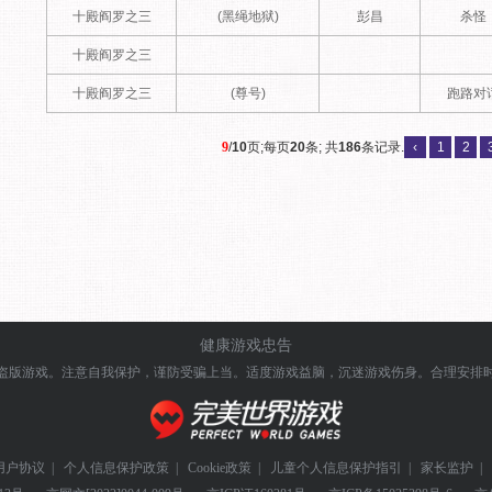
十殿阎罗之三
(黑绳地狱)
彭昌
杀怪
十殿阎罗之三
十殿阎罗之三
(尊号)
跑路对
9
/
10
页;每页
20
条; 共
186
条记录.
‹
1
2
健康游戏忠告
盗版游戏。注意自我保护，谨防受骗上当。
适度游戏益脑，沉迷游戏伤身。合理安排
用户协议
|
个人信息保护政策
|
Cookie政策
|
儿童个人信息保护指引
|
家长监护
|