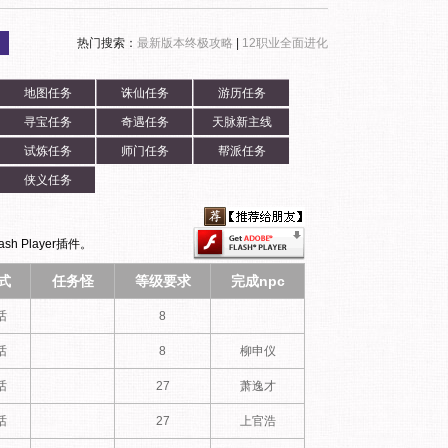
热门搜索：
最新版本终极攻略
|
12职业全面进化
地图任务
诛仙任务
游历任务
寻宝任务
奇遇任务
天脉新主线
试炼任务
师门任务
帮派任务
侠义任务
h Player插件。
式
任务怪
等级要求
完成npc
话
8
话
8
柳申仪
话
27
萧逸才
话
27
上官浩