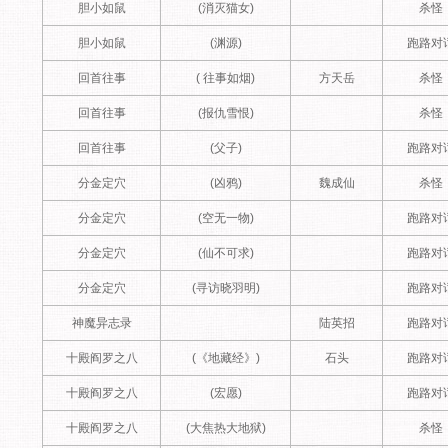
胆小如鼠
(消灭猫女)
杀怪
胆小如鼠
(渊源)
跑路对
回首往事
( 往事如烟)
方天岳
杀怪
回首往事
(报仇雪恨)
杀怪
回首往事
(父子)
跑路对
分金定穴
(凶鸦)
魏成仙
杀怪
分金定穴
(空无一物)
跑路对
分金定穴
(仙不可求)
跑路对
分金定穴
(寻访晓羽明)
跑路对
神魔异志录
陆英招
跑路对
十殿阎罗之八
(《地藏经》)
石头
跑路对
十殿阎罗之八
(宏愿)
跑路对
十殿阎罗之八
(大焦热大地狱)
杀怪