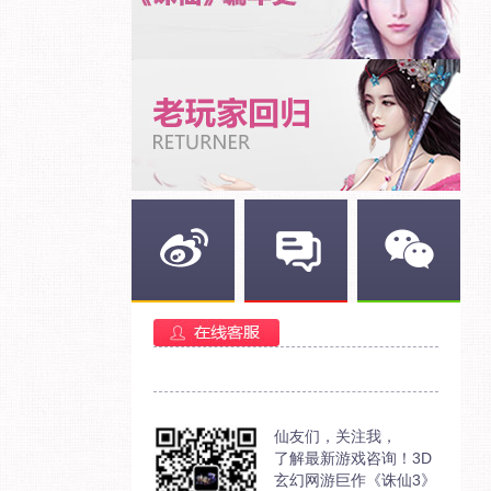
新浪微博
官方部落
官方微信
仙友们，关注我，
了解最新游戏咨询！3D
玄幻网游巨作《诛仙3》