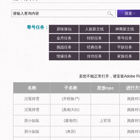
搜素
>
尊号任务：
原味诛仙
人族新主线
神裔新主线
金丹任务
转职任务
尊号任务
挑战任务
经典任务
平妖任务
情缘任务
传功任务
家族任务
若您不能正常打开，请安装Adobe Flas
名称
子名称
发放npc
进行方
沉冤得雪
(开棺验尸)
跑路对
沉冤得雪
(真相大白)
跑路对
胆小如鼠
(遁地符)
上官浩
跑路对
胆小如鼠
(来历)
跑路对