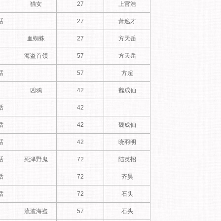
猫女
27
上官浩
话
27
萧逸才
血蜘蛛
27
方天岳
海盗首领
57
方天岳
话
57
方超
凶鸦
42
魏成仙
话
42
话
42
魏成仙
话
42
晓羽明
话
死泽野鬼
72
陆英招
话
72
齐昊
话
72
石头
流波海盗
57
石头