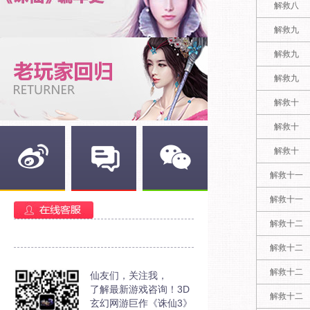
解救八
解救九
解救九
解救九
解救十
解救十
解救十
解救十一
新浪微博
官方部落
官方微信
解救十一
解救十二
解救十二
解救十二
仙友们，关注我，
了解最新游戏咨询！3D
解救十二
玄幻网游巨作《诛仙3》