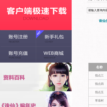
诛仙
名称
指点三
指点四
指点五
草庙村