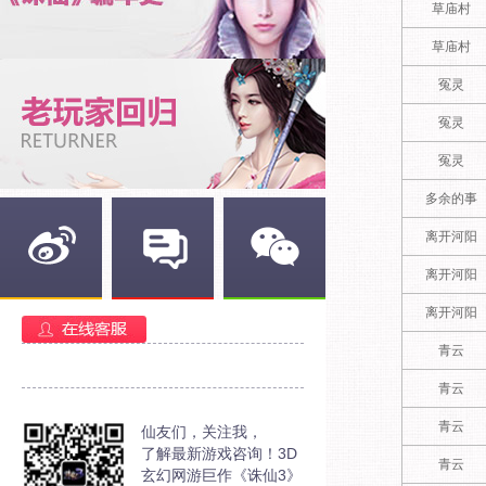
草庙村
草庙村
冤灵
冤灵
冤灵
多余的事
离开河阳
离开河阳
新浪微博
官方部落
官方微信
离开河阳
青云
青云
青云
仙友们，关注我，
了解最新游戏咨询！3D
青云
玄幻网游巨作《诛仙3》