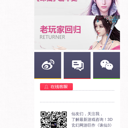
新浪微博
官方部落
官方微信
仙友们，关注我，
了解最新游戏咨询！3D
玄幻网游巨作《诛仙3》