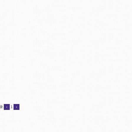
录.
‹
1
›