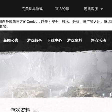
完美世界游戏
官方论坛
游戏客服
用自身或第三方的
Cookie
，以作为安全、技术、分析、推广等之用。继续
政策
。
新闻公告
游戏特色
下载中心
游戏资料
热点活动
游戏新闻
游戏背景
游戏下载
新手指南
活动专区
游戏公告
职业介绍
截图下载
基本系统
兑换平台
活动信息
游戏视频
原画下载
历史版本
媒体新闻
音乐下载
游戏商城
游戏资料
info