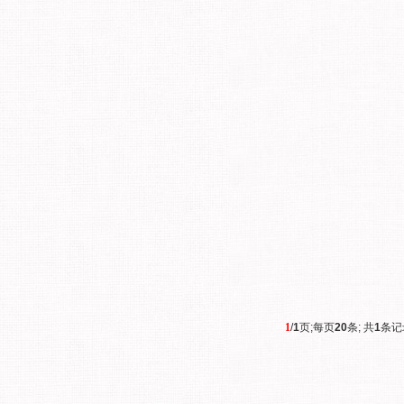
1
/
1
页;每页
20
条; 共
1
条记