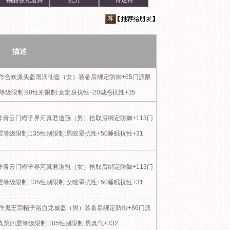
物品强化道具
配方
传送符
描述
作合欢派头盔雨润仙盔（女）装备后绑定防御+65门派限
级限制:90性别限制:女定身抗性+20魅惑抗性+35
青云门帽子界河真君道冠（男）拾取后绑定防御+113门
等级限制:135性别限制:男眩晕抗性+50睡眠抗性+31
青云门帽子界河真君道冠（女）拾取后绑定防御+113门
等级限制:135性别限制:女眩晕抗性+50睡眠抗性+31
作鬼王宗帽子浴血龙威盔（男）装备后绑定防御+86门派
第四层等级限制:105性别限制:男真气+332