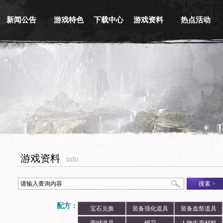
新闻公告
游戏特色
下载中心
游戏资料
热点活动
游戏新闻
游戏背景
游戏下载
新手指南
活动专区
游戏公告
职业介绍
截图下载
基本系统
兑换平台
活动信息
游戏视频
原画下载
历史版本
媒体新闻
音乐下载
游戏商城
游戏资料
info
搜素
>
配方：
宝石兑换
装备强化道具
装备血祭道具