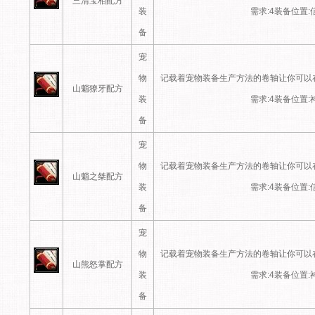
三清宝相配方
装
需求:4装备位置
备
宠
物
记载着宠物装备生产方法的卷轴让你可以在
山魈獠牙配方
装
需求:4装备位置
备
宠
物
记载着宠物装备生产方法的卷轴让你可以在
山魈之桀配方
装
需求:4装备位置
备
宠
物
记载着宠物装备生产方法的卷轴让你可以在
山熊怒掌配方
装
需求:4装备位置
备