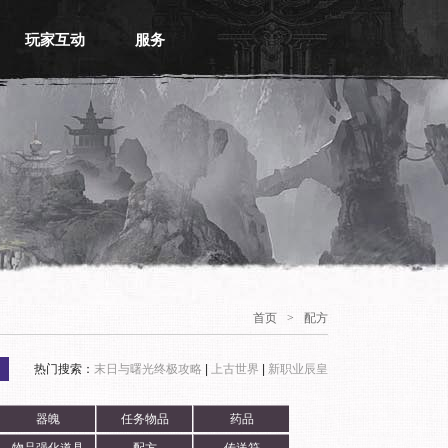
玩家互动
服务
官方论坛
常见问题
官方微博
物品找回
账号安全
VIP会员
首页
>
配方
热门搜索：
末日与曙光终极攻略
|
上古世界
|
新职业辰皇
器魄
任务物品
药品