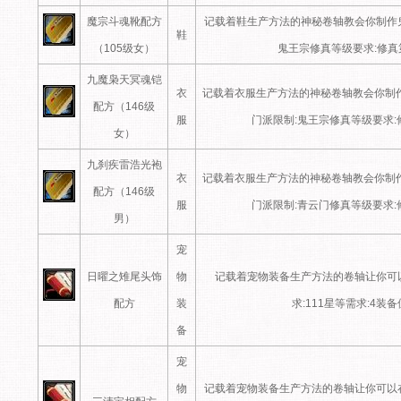
魔宗斗魂靴配方
记载着鞋生产方法的神秘卷轴教会你制作鬼
鞋
（105级女）
鬼王宗修真等级要求:修真第
九魔枭天冥魂铠
衣
记载着衣服生产方法的神秘卷轴教会你制作
配方（146级
服
门派限制:鬼王宗修真等级要求:修
女）
九刹疾雷浩光袍
衣
记载着衣服生产方法的神秘卷轴教会你制作
配方（146级
服
门派限制:青云门修真等级要求:修
男）
宠
日曜之雉尾头饰
物
记载着宠物装备生产方法的卷轴让你可
配方
装
求:111星等需求:4装
备
宠
物
记载着宠物装备生产方法的卷轴让你可以在