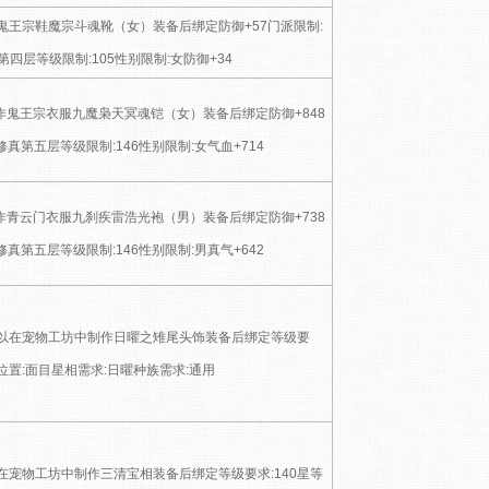
王宗鞋魔宗斗魂靴（女）装备后绑定防御+57门派限制:
四层等级限制:105性别限制:女防御+34
鬼王宗衣服九魔枭天冥魂铠（女）装备后绑定防御+848
真第五层等级限制:146性别限制:女气血+714
青云门衣服九刹疾雷浩光袍（男）装备后绑定防御+738
真第五层等级限制:146性别限制:男真气+642
以在宠物工坊中制作日曜之雉尾头饰装备后绑定等级要
备位置:面目星相需求:日曜种族需求:通用
宠物工坊中制作三清宝相装备后绑定等级要求:140星等