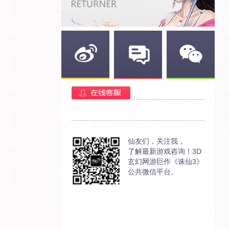
新浪微博
官方部落
官方微信
仙友们，关注我，
了解最新游戏咨询！3D
玄幻网游巨作《诛仙3》
公共微信平台。