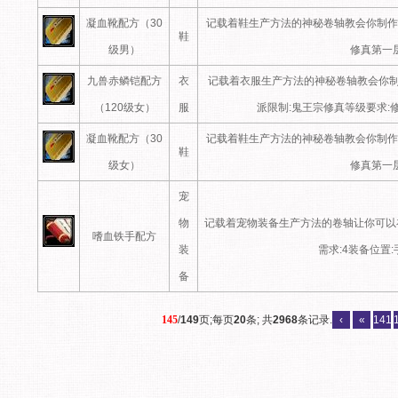
凝血靴配方（30
记载着鞋生产方法的神秘卷轴教会你制作鬼
鞋
级男）
修真第一层
九兽赤鳞铠配方
衣
记载着衣服生产方法的神秘卷轴教会你制
（120级女）
服
派限制:鬼王宗修真等级要求:修
凝血靴配方（30
记载着鞋生产方法的神秘卷轴教会你制作鬼
鞋
级女）
修真第一层
宠
物
记载着宠物装备生产方法的卷轴让你可以在
嗜血铁手配方
装
需求:4装备位置
备
145
/
149
页;每页
20
条; 共
2968
条记录.
‹
«
141