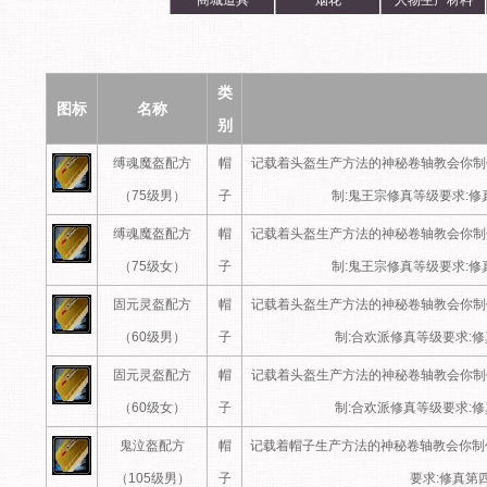
商城道具
烟花
人物生产材料
类
图标
名称
别
缚魂魔盔配方
帽
记载着头盔生产方法的神秘卷轴教会你制
（75级男）
子
制:鬼王宗修真等级要求:修真
缚魂魔盔配方
帽
记载着头盔生产方法的神秘卷轴教会你制
（75级女）
子
制:鬼王宗修真等级要求:修真
固元灵盔配方
帽
记载着头盔生产方法的神秘卷轴教会你制
（60级男）
子
制:合欢派修真等级要求:修
固元灵盔配方
帽
记载着头盔生产方法的神秘卷轴教会你制
（60级女）
子
制:合欢派修真等级要求:修
鬼泣盔配方
帽
记载着帽子生产方法的神秘卷轴教会你制作
（105级男）
子
要求:修真第四