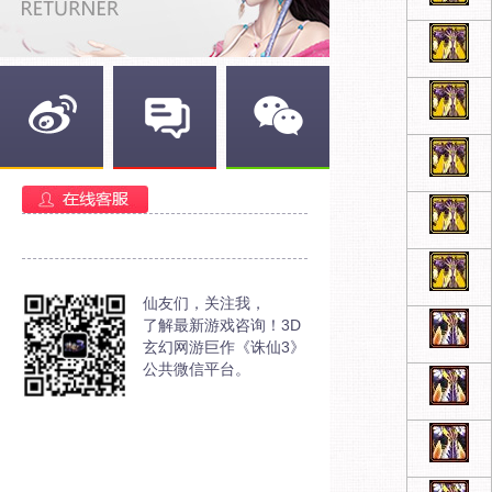
新浪微博
官方部落
官方微信
仙友们，关注我，
了解最新游戏咨询！3D
玄幻网游巨作《诛仙3》
公共微信平台。