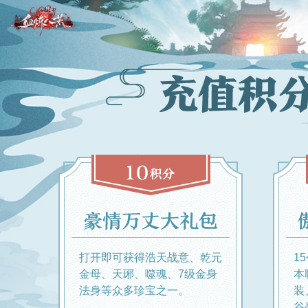
打开即可获得浩天战意、乾元
1
金母、天琊、噬魂、7级金身
本
法身等众多珍宝之一。
装
谷