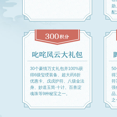
勋
配
30个豪情万丈礼包并100%获
5
得6级玺绶装备、超大药6折
得
优惠卡、戊戌护符、八级金法
符
身、妙道玉简·十计、百兽淀
强
魂珠等9种秘宝之一。
品
之