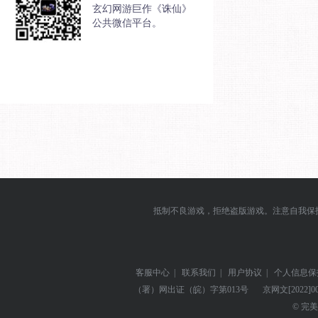
玄幻网游巨作《诛仙》
公共微信平台。
抵制不良游戏，拒绝盗版游戏。注意自我保
客服中心
|
联系我们
|
用户协议
|
个人信息保
（署）网出证（皖）字第013号
京网文
[2022]0
© 完美世