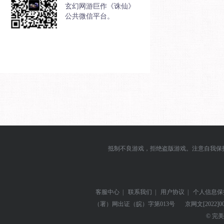
玄幻网游巨作《诛仙》
公共微信平台。
抵制不良游戏，拒绝盗版游戏。注意自我保
客服中心
|
联系我们
|
用户协议
|
个人信息保
（署）网出证（皖）字第013号
京网文
[2022]0
© 完美世