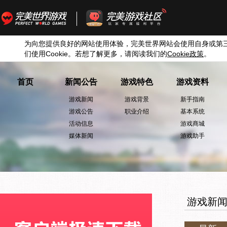
为向您提供良好的网站使用体验，完美世界网站会使用自身或第
们使用
Cookie
。若想了解更多，请阅读我们的
Cookie
政策
。
首页
新闻公告
游戏特色
游戏资料
游戏新闻
游戏背景
新手指南
游戏公告
职业介绍
基本系统
活动信息
游戏商城
媒体新闻
游戏助手
游戏新