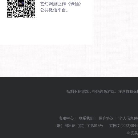
玄幻网游巨作《诛仙》
公共微信平台。
抵制不良游戏，拒绝盗版游戏。注意自我保
客服中心
|
联系我们
|
用户协议
|
个人信息保
（署）网出证（皖）字第013号
京网文
[2022]004
© 完美世