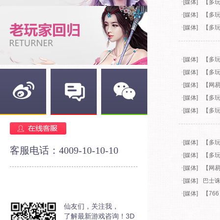
·
[媒体]
【多
·
[媒体]
【多玩
·
[媒体]
【多玩
·
[媒体]
【多玩
·
[媒体]
【多玩
·
[媒体]
【网
·
[媒体]
【多
·
[媒体]
【多
新浪微博
官方论坛
官方微信
·
[媒体]
【多玩
客服电话：4009-10-10-10
·
[媒体]
【多
·
[媒体]
【网
·
[媒体]
巴士诛
·
[媒体]
【76
仙友们，关注我，
了解最新游戏咨询！3D