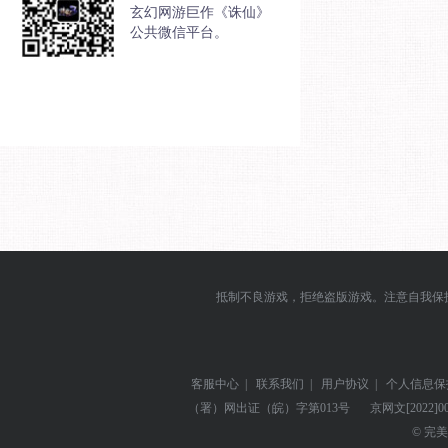
玄幻网游巨作《诛仙》
公共微信平台。
抵制不良游戏，拒绝盗版游戏。注意自我保
客服中心
|
联系我们
|
用户协议
|
个人信息保
（署）网出证（皖）字第013号
京网文
[2022]0
© 完美世