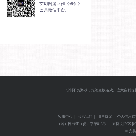
玄幻网游巨作《诛仙》
公共微信平台。
抵制不良游戏，拒绝盗版游戏。注意自我保
客服中心
|
联系我们
|
用户协议
|
个人信息保
（署）网出证（皖）字第013号
京网文
[2022]0
© 完美世