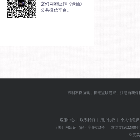
玄幻网游巨作《诛仙》
公共微信平台。
抵制不良游戏，拒绝盗版游戏。注意自我保
客服中心
|
联系我们
|
用户协议
|
个人信息保
（署）网出证（皖）字第013号
京网文
[2022]004
© 完美世