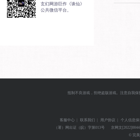
玄幻网游巨作《诛仙》
公共微信平台。
抵制不良游戏，拒绝盗版游戏。注意自我保
客服中心
|
联系我们
|
用户协议
|
个人信息保
（署）网出证（皖）字第013号
京网文
[2022]004
© 完美世