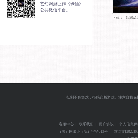
玄幻网游巨作《诛仙》
公共微信平台。
下载：
1920x1
抵制不良游戏，拒绝盗版游戏。注意自我保
客服中心
|
联系我们
|
用户协议
|
个人信息保
（署）网出证（皖）字第013号
京网文
[2022]0