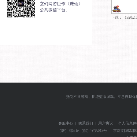
玄幻网游巨作《诛仙》
公共微信平台。
下载：
1920x1
抵制不良游戏，拒绝盗版游戏。注意自我保
客服中心
|
联系我们
|
用户协议
|
个人信息保
（署）网出证（皖）字第013号
京网文
[2022]0