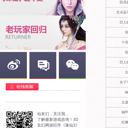
防具
玄冰晶
巨人
十
巨人
新浪微博
官方部落
官方微信
先下
太
铜
仙友们，关注我，
了解最新游戏咨询！3D
狂
玄幻网游巨作《诛仙3》