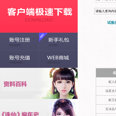
试炼
蚁人
温柔乡
蚁王
玄冰晶