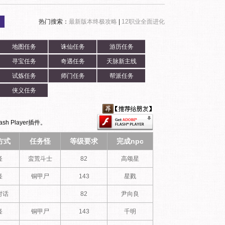
热门搜索：
最新版本终极攻略
|
12职业全面进化
地图任务
诛仙任务
游历任务
寻宝任务
奇遇任务
天脉新主线
试炼任务
师门任务
帮派任务
侠义任务
h Player插件。
方式
任务怪
等级要求
完成npc
怪
蛮荒斗士
82
高颂星
怪
铜甲尸
143
星戮
对话
82
尹向良
怪
铜甲尸
143
千明