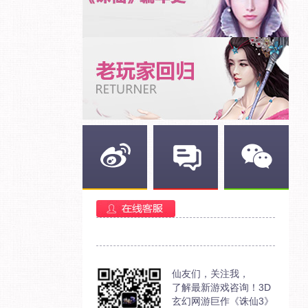
新浪微博
官方部落
官方微信
仙友们，关注我，
了解最新游戏咨询！3D
玄幻网游巨作《诛仙3》