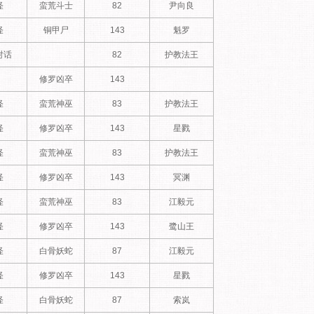
怪
蛮荒斗士
82
尹向良
怪
铜甲尸
143
魁罗
对话
82
护教法王
修罗凶卒
143
怪
蛮荒神巫
83
护教法王
怪
修罗凶卒
143
星戮
怪
蛮荒神巫
83
护教法王
怪
修罗凶卒
143
冥渊
怪
蛮荒神巫
83
江毅元
怪
修罗凶卒
143
鹭山王
怪
白骨妖蛇
87
江毅元
怪
修罗凶卒
143
星戮
怪
白骨妖蛇
87
索岚