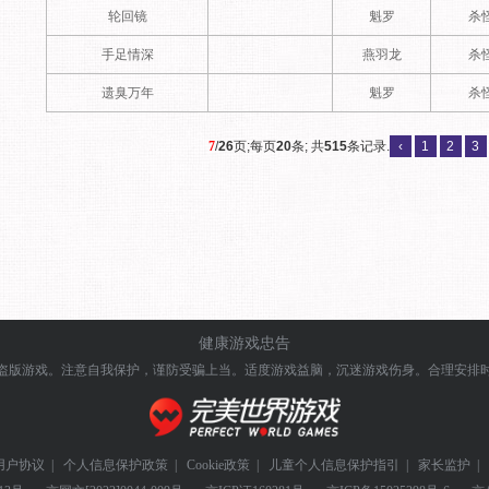
轮回镜
魁罗
杀
手足情深
燕羽龙
杀
遗臭万年
魁罗
杀
7
/
26
页;每页
20
条; 共
515
条记录.
‹
1
2
3
健康游戏忠告
盗版游戏。注意自我保护，谨防受骗上当。
适度游戏益脑，沉迷游戏伤身。合理安排
用户协议
|
个人信息保护政策
|
Cookie政策
|
儿童个人信息保护指引
|
家长监护
|