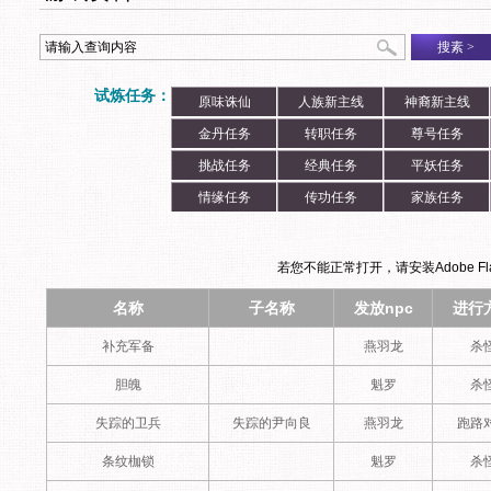
搜素
>
试炼任务：
原味诛仙
人族新主线
神裔新主线
金丹任务
转职任务
尊号任务
挑战任务
经典任务
平妖任务
情缘任务
传功任务
家族任务
若您不能正常打开，请安装Adobe Flas
名称
子名称
发放npc
进行
补充军备
燕羽龙
杀
胆魄
魁罗
杀
失踪的卫兵
失踪的尹向良
燕羽龙
跑路
条纹枷锁
魁罗
杀