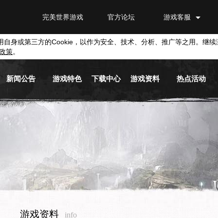
完美世界游戏
官方论坛
游戏客服
用自身或第三方的
Cookie
，以作为安全、技术、分析、推广等之用。继续
政策
。
新闻公告
游戏特色
下载中心
游戏资料
热点活动
游戏新闻
游戏背景
游戏下载
新手指南
活动专区
游戏公告
职业介绍
截图下载
基本系统
兑换平台
活动信息
游戏视频
原画下载
历史版本
媒体新闻
音乐下载
游戏商城
游戏资料
info