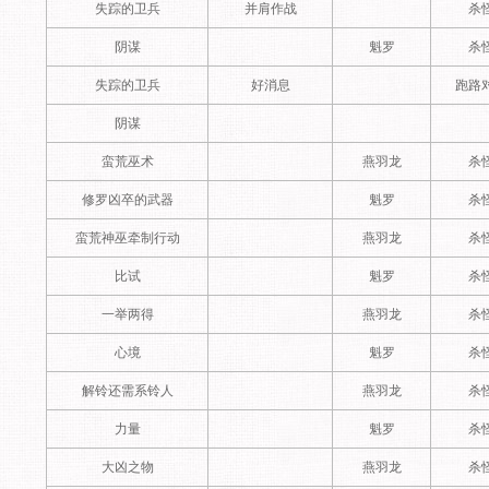
失踪的卫兵
并肩作战
杀
阴谋
魁罗
杀
失踪的卫兵
好消息
跑路
阴谋
蛮荒巫术
燕羽龙
杀
修罗凶卒的武器
魁罗
杀
蛮荒神巫牵制行动
燕羽龙
杀
比试
魁罗
杀
一举两得
燕羽龙
杀
心境
魁罗
杀
解铃还需系铃人
燕羽龙
杀
力量
魁罗
杀
大凶之物
燕羽龙
杀