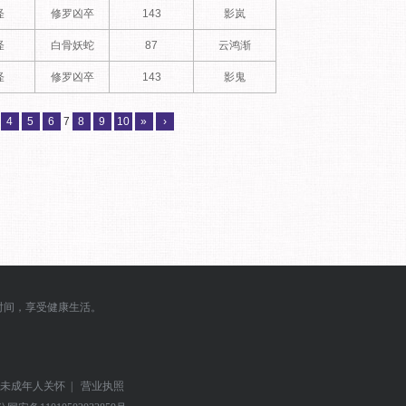
怪
修罗凶卒
143
影岚
怪
白骨妖蛇
87
云鸿渐
怪
修罗凶卒
143
影鬼
4
5
6
7
8
9
10
»
›
时间，享受健康生活。
未成年人关怀
|
营业执照