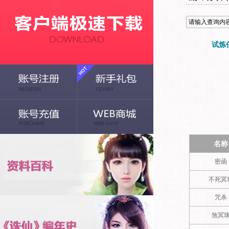
试炼
名称
密函
不死冥
咒杀
煞冥