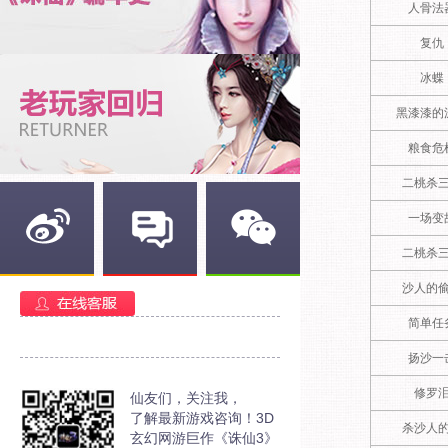
人骨法
复仇
冰蝶
黑漆漆的
粮食危
二桃杀
一场变
二桃杀
新浪微博
官方部落
官方微信
沙人的
简单任
扬沙一
修罗
仙友们，关注我，
了解最新游戏咨询！3D
杀沙人
玄幻网游巨作《诛仙3》