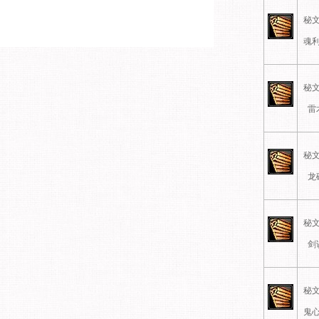
秘文
魂利
秘文
雷
秘文
龙
秘文
剑
秘文
鬼心