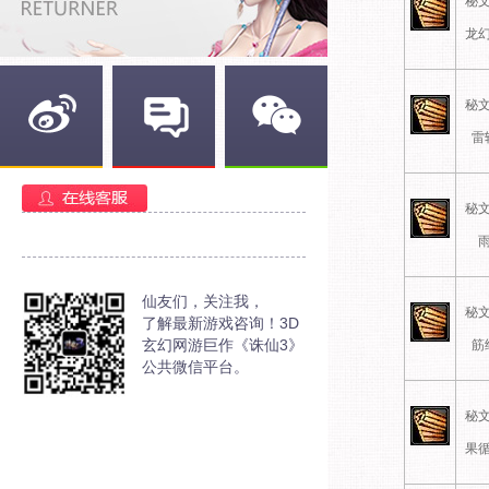
秘文
龙幻
秘文
雷
新浪微博
官方部落
官方微信
秘文
雨
仙友们，关注我，
秘文
了解最新游戏咨询！3D
玄幻网游巨作《诛仙3》
筋
公共微信平台。
秘文
果循