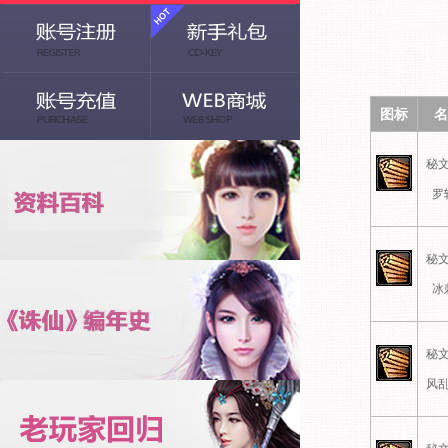
图标
名
秘文
罗
秘文
冰
秘文
风乱