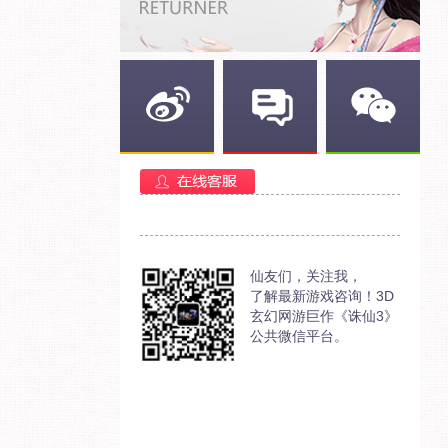
新浪微博
官方部落
官方微信
仙友们，关注我，
了解最新游戏咨询！3D
玄幻网游巨作《诛仙3》
公共微信平台。