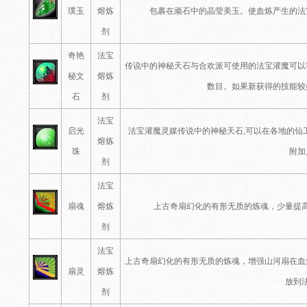
璞玉
熔炼
包裹在顽石中的晶莹美玉。使血炼产生的法
剂
奇艳
法宝
传说中的神秘天石与合欢派可使用的法宝灌魔可以
秘文
熔炼
数目。如果新获得的技能较
石
剂
法宝
启光
法宝灌魔灵媒传说中的神秘天石,可以在各地的仙
熔炼
珠
附加
剂
法宝
扇魂
熔炼
上古奇扇幻化的有形无质的炼魂，少量提
剂
法宝
上古奇扇幻化的有形无质的炼魂，增强山河扇在血
扇灵
熔炼
放到
剂