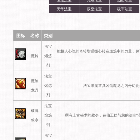
鬼道法宝
九黎法宝
烈山法宝
天华法宝
辰皇法宝
破军法宝
图标
名称
类别
法宝
能摄人心魄的奇铃增强摄心铃在血炼中的力量，保
魔铃
熔炼
剂
法宝
魔煞
熔炼
法宝灌魔道具凶煞魔龙之内丹幻化
龙丹
剂
法宝
破魂
熔炼
撰有上古秘术的敕令，在仙工处与您的法宝“
敕令
剂
法宝