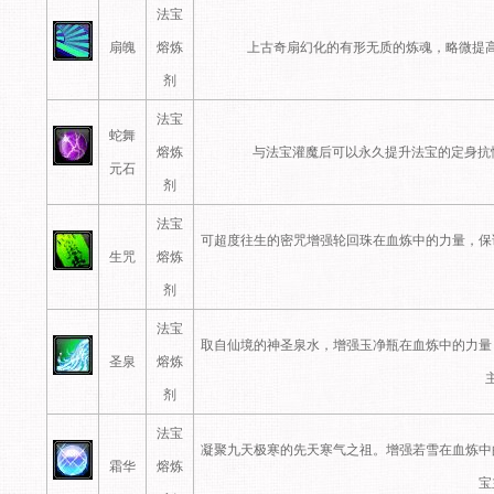
法宝
扇魄
熔炼
上古奇扇幻化的有形无质的炼魂，略微提
剂
法宝
蛇舞
熔炼
与法宝灌魔后可以永久提升法宝的定身抗
元石
剂
法宝
可超度往生的密咒增强轮回珠在血炼中的力量，保
生咒
熔炼
剂
法宝
取自仙境的神圣泉水，增强玉净瓶在血炼中的力量
圣泉
熔炼
剂
法宝
凝聚九天极寒的先天寒气之祖。增强若雪在血炼中
霜华
熔炼
宝