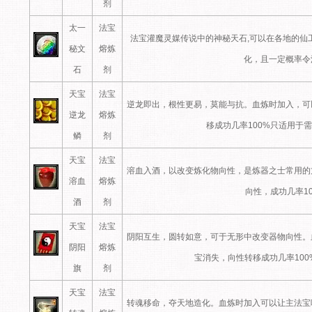
剂
太一
法宝
法宝灌魔灵媒传说中的神秘天石,可以在各地的仙
秘文
熔炼
化，且一定概率令
石
剂
天宝
法宝
逆龙即出，根性更易，莫能与抗。血炼时加入，可
逆龙
熔炼
移成功几率100%只适用于需
鳞
剂
天宝
法宝
溶血入酒，以改变炼化物向性，是炼器之士常用的
溶血
熔炼
向性，成功几率1
酒
剂
天宝
法宝
阴阳互生，圆转如意，可于无形中改变器物向性。
阴阳
熔炼
宝消失，向性转移成功几率100
旗
剂
天宝
法宝
转魂移命，夺天地造化。血炼时加入可以让主法宝