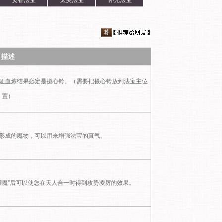
焚香法宝
太昊法宝
怀光法宝
描述
证血炼结果必定是摄心铃。（需要把摄心铃放到法宝主位
置）
形成的魔物，可以用来增强法宝的真气。
灌魔”后可以使您在天人合一时得到攻势凌厉的效果。