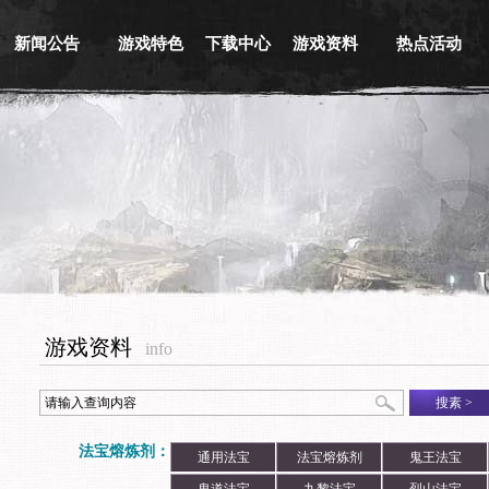
新闻公告
游戏特色
下载中心
游戏资料
热点活动
游戏新闻
游戏背景
游戏下载
新手指南
活动专区
游戏公告
职业介绍
截图下载
基本系统
兑换平台
活动信息
游戏视频
原画下载
历史版本
媒体新闻
音乐下载
游戏商城
游戏资料
info
搜素
>
法宝熔炼剂：
通用法宝
法宝熔炼剂
鬼王法宝