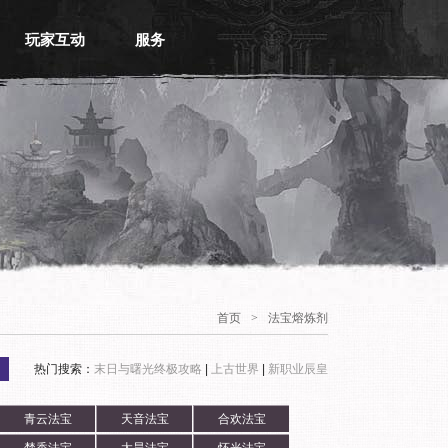
玩家互动
服务
官方论坛
常见问题
官方微博
物品找回
账号安全
VIP会员
首页
>
法宝熔炼剂
热门搜索：
末日与曙光终极攻略
|
上古世界
|
新职业辰皇
青云法宝
天音法宝
合欢法宝