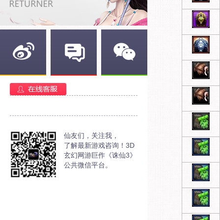
新浪微博
官方部落
官方微信
仙友们，关注我，
了解最新游戏咨询！3D
玄幻网游巨作《诛仙3》
公共微信平台。