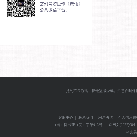
玄幻网游巨作《诛仙》
公共微信平台。
抵制不良游戏，拒绝盗版游戏。注意自我保
客服中心
|
联系我们
|
用户协议
|
个人信息保
（署）网出证（皖）字第013号
京网文
[2022]004
© 完美世