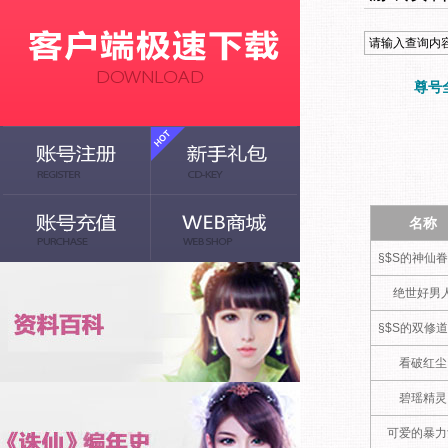
尊号
名称
§$S的神仙眷
绝世好男
§$S的双修道
看破红尘
碧瑶精灵
可爱的暴力