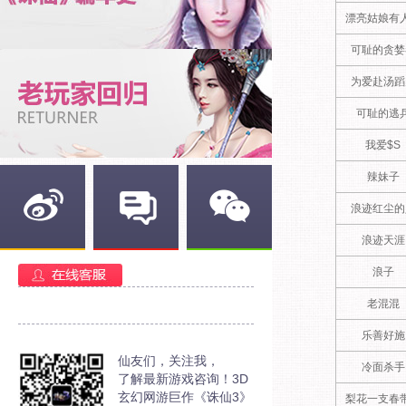
漂亮姑娘有
可耻的贪婪
为爱赴汤蹈
可耻的逃
我爱$S
辣妹子
浪迹红尘的
浪迹天涯
新浪微博
官方部落
官方微信
浪子
老混混
乐善好施
仙友们，关注我，
冷面杀手
了解最新游戏咨询！3D
玄幻网游巨作《诛仙3》
梨花一支春