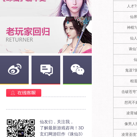
人才
仙
神棍
仙
诛仙
鬼谋?
相
新浪微博
官方部落
官方微信
击破苍穹
想死不
凌霄
仙友们，关注我，
像男人
了解最新游戏咨询！3D
玄幻网游巨作《诛仙3》
凌霄圣境