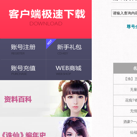
尊号
【渔】
无
花痴?
无
酒豪?
仙