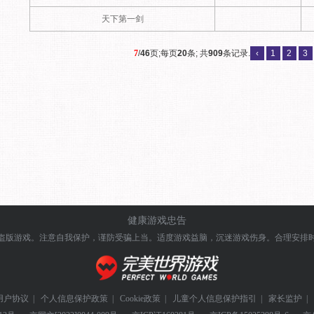
天下第一剑
7
/
46
页;每页
20
条; 共
909
条记录.
‹
1
2
3
健康游戏忠告
盗版游戏。注意自我保护，谨防受骗上当。
适度游戏益脑，沉迷游戏伤身。合理安排
用户协议
|
个人信息保护政策
|
Cookie政策
|
儿童个人信息保护指引
|
家长监护
|