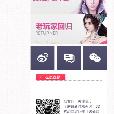
新浪微博
官方部落
官方微信
仙友们，关注我，
了解最新游戏咨询！3D
玄幻网游巨作《诛仙3》