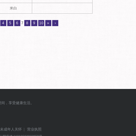
米白
4
5
6
7
8
9
10
»
›
时间，享受健康生活。
未成年人关怀
|
营业执照