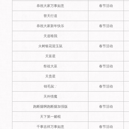
恭祝大家万事如意
春节活动
替天行道
恭祝大家新年快乐
春节活动
天道唯我
火树银花迎玉鼠
春节活动
天富星
祭祖大巫
春节活动
天贵星
锦毛鼠∵
春节活动
天外情魔
跑断腿啊跑断腿加强版
春节活动
天下第一赌棍
千事吉祥万事如意
春节活动