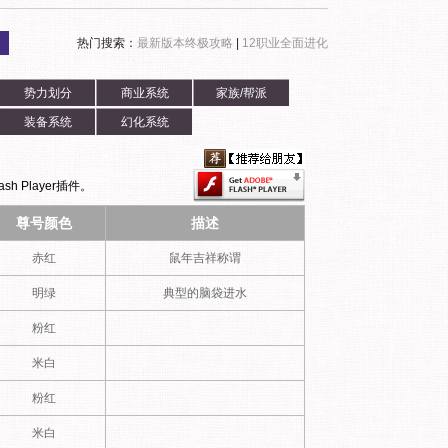
热门搜索：
最新版本终极攻略
|
12职业全面进化
势力划分
商业系统
家族/帮派
装备系统
幻化系统
h Player插件。
尊号颜色
描述
赤红
鼠年吉祥称谓
明绿
典型的脑袋进水
粉红
米白
粉红
米白