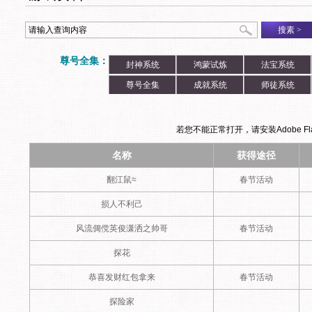
搜素
>
尊号全集：
封神系统
鸿蒙试炼
法宝系统
尊号全集
成就系统
师徒系统
若您不能正常打开，请安装Adobe Flas
名称
获得途径
翻江鼠≈
春节活动
损人不利己
风流倜傥英俊潇洒之帅哥
春节活动
探花
恭喜发财红包拿来
春节活动
探险家