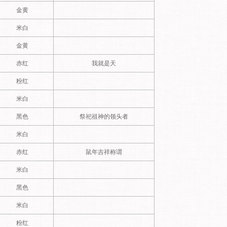
金黄
米白
金黄
赤红
我就是天
粉红
米白
黑色
祭祀祖神的领头者
米白
赤红
鼠年吉祥称谓
米白
黑色
米白
粉红