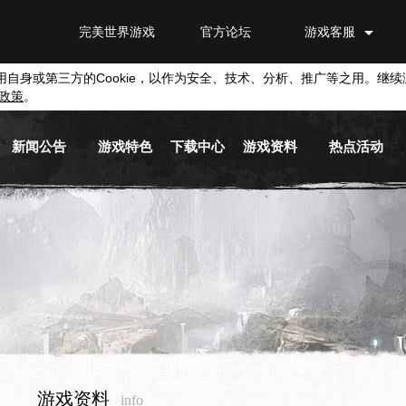
完美世界游戏
官方论坛
游戏客服
用自身或第三方的
Cookie
，以作为安全、技术、分析、推广等之用。继续
政策
。
新闻公告
游戏特色
下载中心
游戏资料
热点活动
游戏新闻
游戏背景
游戏下载
新手指南
活动专区
游戏公告
职业介绍
截图下载
基本系统
兑换平台
活动信息
游戏视频
原画下载
历史版本
媒体新闻
音乐下载
游戏商城
游戏资料
info