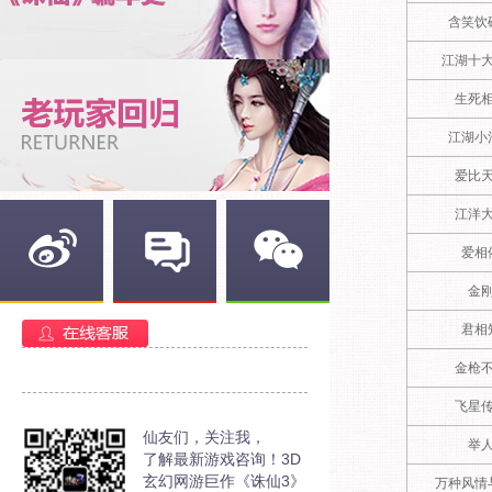
含笑饮
江湖十
生死
江湖小
爱比
江洋
爱相
金
新浪微博
官方部落
官方微信
君相
金枪
飞星
仙友们，关注我，
举
了解最新游戏咨询！3D
玄幻网游巨作《诛仙3》
万种风情