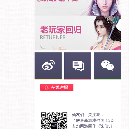
新浪微博
官方部落
官方微信
仙友们，关注我，
了解最新游戏咨询！3D
玄幻网游巨作《诛仙3》