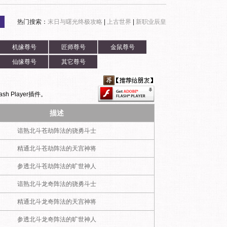
热门搜索：
末日与曙光终极攻略
|
上古世界
|
新职业辰皇
机缘尊号
匠师尊号
金鼠尊号
仙缘尊号
其它尊号
h Player插件。
描述
谙熟北斗苍劫阵法的骁勇斗士
精通北斗苍劫阵法的天宫神将
参透北斗苍劫阵法的旷世神人
谙熟北斗龙奇阵法的骁勇斗士
精通北斗龙奇阵法的天宫神将
参透北斗龙奇阵法的旷世神人