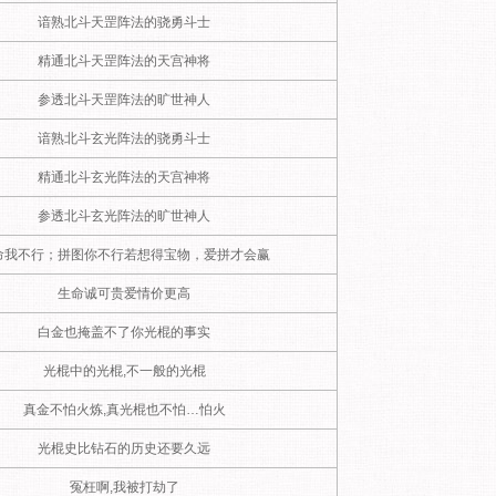
谙熟北斗天罡阵法的骁勇斗士
精通北斗天罡阵法的天宫神将
参透北斗天罡阵法的旷世神人
谙熟北斗玄光阵法的骁勇斗士
精通北斗玄光阵法的天宫神将
参透北斗玄光阵法的旷世神人
命我不行；拼图你不行若想得宝物，爱拼才会赢
生命诚可贵爱情价更高
白金也掩盖不了你光棍的事实
光棍中的光棍,不一般的光棍
真金不怕火炼,真光棍也不怕…怕火
光棍史比钻石的历史还要久远
冤枉啊,我被打劫了