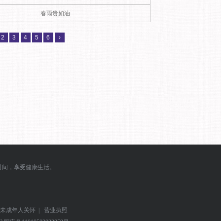
春雨贵如油
2
3
4
5
6
›
时间，享受健康生活。
未成年人关怀
|
营业执照