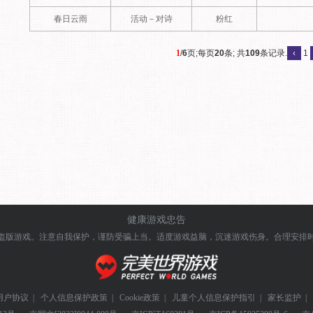
春日云雨
活动－对诗
粉红
1
/
6
页;每页
20
条; 共
109
条记录.
‹
1
健康游戏忠告
盗版游戏。注意自我保护，谨防受骗上当。
适度游戏益脑，沉迷游戏伤身。合理安排
用户协议
|
个人信息保护政策
|
Cookie政策
|
儿童个人信息保护指引
|
家长监护
|