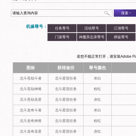
搜素
>
机缘尊号：
任务尊号
活动尊号
江湖尊号
门派尊号
神魔异志录尊号
师徒尊号
若您不能正常打开，请安装Adobe Flas
图标
获得途径
尊号颜色
北斗苍劫斗者
北斗星宿任务
米白
北斗苍劫神将
北斗星宿任务
粉红
北斗苍劫圣君
北斗星宿任务
赤红
北斗龙奇斗者
北斗星宿任务
米白
北斗龙奇神将
北斗星宿任务
粉红
北斗龙奇圣君
北斗星宿任务
赤红