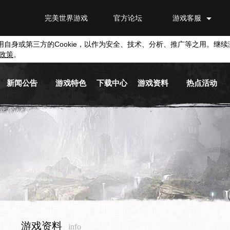
完美世界游戏
官方论坛
游戏客服
用自身或第三方的
Cookie
，以作为安全、技术、分析、推广等之用。继续
政策
。
新闻公告
游戏特色
下载中心
游戏资料
热点活动
游戏新闻
游戏背景
游戏下载
新手指南
活动专区
游戏公告
职业介绍
截图下载
基本系统
兑换平台
活动信息
游戏视频
原画下载
历史版本
媒体新闻
音乐下载
游戏商城
游戏资料
info