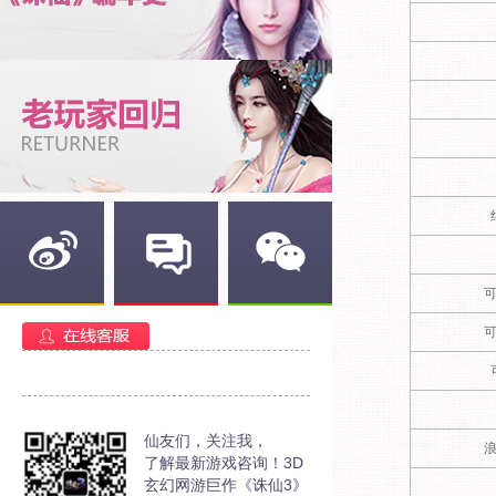
新浪微博
官方部落
官方微信
仙友们，关注我，
了解最新游戏咨询！3D
玄幻网游巨作《诛仙3》