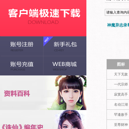
神魔异志录
图标
天下无敌
一代宗师
寂寞高手
名动江湖
罕逢敌手
至尊财神