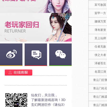
富可敌国
富甲一方
腰缠万贯
薄有家资
至上仙师
任者无敌
侠之大者
泽被苍生
新浪微博
官方部落
官方微信
名震江湖
青云门巨
青云门柱
仙友们，关注我，
青云门栋
了解最新游戏咨询！3D
玄幻网游巨作《诛仙3》
青云门精