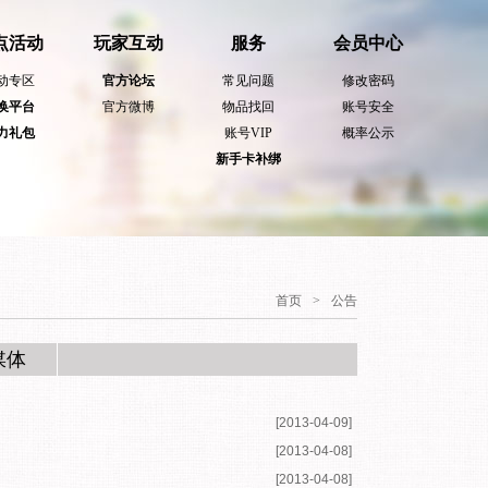
浏览本网站即表示您同意我
点活动
玩家互动
服务
会员中心
动专区
官方论坛
常见问题
修改密码
换平台
官方微博
物品找回
账号安全
力礼包
账号VIP
概率公示
新手卡补绑
首页
>
公告