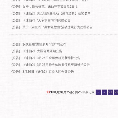
·
[公告]
《诛仙2》网通二区-碧瑶回档说明公告
·
[公告]
《诛仙2》4月2日全服开机公告
·
[公告]
《诛仙2》4月2日全服开机延时公告
·
[公告]
诛仙狂享节FLASH小游戏获奖名单公告
·
[公告]
《诛仙2》4月2日全服停机更新维护公告
·
[公告]
《诛仙2》4月2日抢先体验服停机更新维护公告
·
[公告]
女神，快收鲜花！诛仙狂享节最后1日！
·
[公告]
《诛仙2》美女狂想曲活动【鲜花道具】获奖名单
·
[公告]
《诛仙2》“天帝争霸”时间调整公告
·
[公告]
关于《诛仙2》“美女狂想曲”活动违规行为处理公告
·
[公告]
双线新服“燃情岁月” 推广码公布
·
[公告]
《诛仙2》大区合并延期公告
·
[公告]
《诛仙2》3月26日全服停机更新维护公告
·
[公告]
《诛仙2》3月26日抢先体验服停机更新维护公告
·
[公告]
3月26日《诛仙2》首次大区合并公告