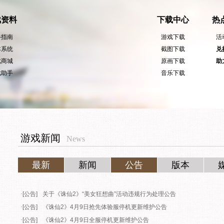
用自身或第三方的
Cookie
，以作为安全、技术、分析、推广等之用。继续
政策
。
戏资料
下载中心
热
手指南
游戏下载
活
本系统
截图下载
兑
戏商城
原画下载
助
戏助手
音乐下载
游戏新闻