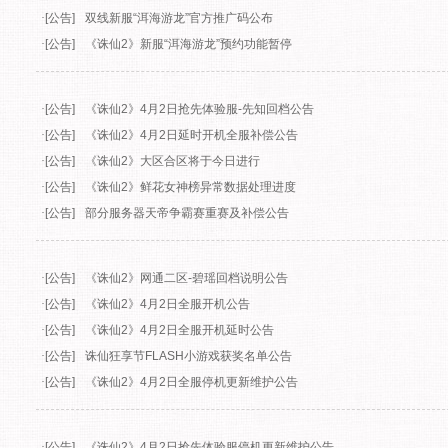
News
最新
新闻
公告
版本
·
[公告]
关于《诛仙2》“美女狂想曲”活动违规行为处理公告
·
[公告]
《诛仙2》4月9日抢先体验服停机更新维护公告
·
[公告]
《诛仙2》4月9日全服停机更新维护公告
·
[公告]
双线新服“洱海游龙”官方推广码公布
·
[公告]
《诛仙2》新服“洱海游龙”预约功能暂停
·
[公告]
《诛仙2》4月2日抢先体验服-先知回档公告
·
[公告]
《诛仙2》4月2日延时开机全服补偿公告
·
[公告]
《诛仙2》大区合区将于今日进行
·
[公告]
《诛仙2》鲜花女神榜异常数据处理进度
·
[公告]
部分服务器天帝争霸赛重赛及补偿公告