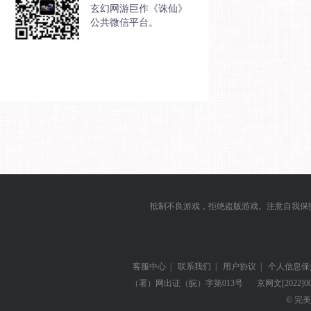
玄幻网游巨作《诛仙》
公共微信平台。
抵制不良游戏，拒绝盗版游戏。注意自我保
客服中心
|
联系我们
|
用户协议
|
个人信息保
（署）网出证（皖）字第013号
京网文
[2022]0
© 完美世